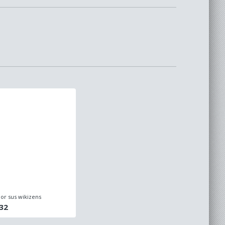
or sus wikizens
32