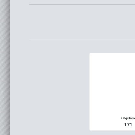
Objetiv
171