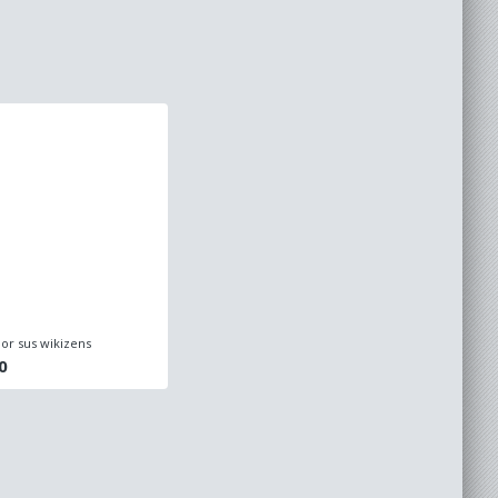
or sus wikizens
0